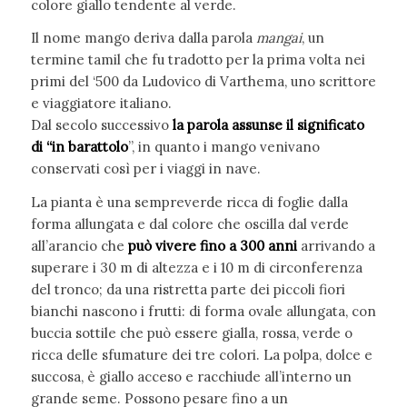
colore giallo tendente al verde.
Il nome mango deriva dalla parola
mangai
, un
termine tamil che fu tradotto per la prima volta nei
primi del ‘500 da Ludovico di Varthema, uno scrittore
e viaggiatore italiano.
Dal secolo successivo
la parola assunse il significato
di “in barattolo
”, in quanto i mango venivano
conservati così per i viaggi in nave.
La pianta è una sempreverde ricca di foglie dalla
forma allungata e dal colore che oscilla dal verde
all’arancio che
può vivere fino a 300 anni
arrivando a
superare i 30 m di altezza e i 10 m di circonferenza
del tronco; da una ristretta parte dei piccoli fiori
bianchi nascono i frutti: di forma ovale allungata, con
buccia sottile che può essere gialla, rossa, verde o
ricca delle sfumature dei tre colori. La polpa, dolce e
succosa, è giallo acceso e racchiude all’interno un
grande seme. Possono pesare fino a un