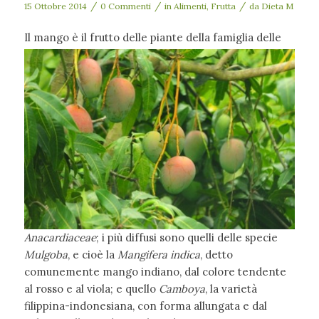
/
/
/
15 Ottobre 2014
0 Commenti
in
Alimenti
,
Frutta
da
Dieta M
Il mango è il frutto d
elle piante della famiglia delle
Anacardiaceae
; i più diffusi sono quelli delle specie
Mulgoba
, e cioè la
Mangifera indica
, detto
comunemente mango indiano, dal colore tendente
al rosso e al viola; e quello
Camboya
, la varietà
filippina-indonesiana, con forma allungata e dal