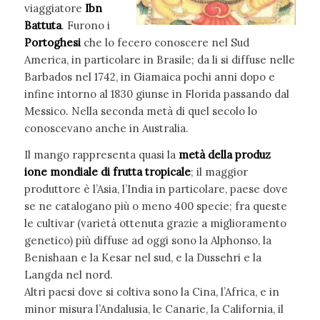
viaggiatore
Ibn
Battuta
. Furono i
Portoghesi
che lo fecero conoscere nel Sud
America, in particolare in Brasile; da li si diffuse nelle
Barbados nel 1742, in Giamaica pochi anni dopo e
infine intorno al 1830 giunse in Florida passando dal
Messico. Nella seconda metà di quel secolo lo
conoscevano anche in Australia.
Il mango rappresenta quasi la
metà della produz
ione mondiale di frutta tropicale
; il maggior
produttore è l’Asia, l’India in particolare, paese dove
se ne catalogano più o meno 400 specie; fra queste
le cultivar (varietà ottenuta grazie a miglioramento
genetico) più diffuse ad oggi sono la Alphonso, la
Benishaan e la Kesar nel sud, e la Dussehri e la
Langda nel nord.
Altri paesi dove si coltiva sono la Cina, l’Africa, e in
minor misura l’Andalusia, le Canarie, la California, il