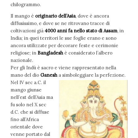
chilogrammo.
Il mango è
originario dell’Asia
, dove è ancora
diffusissimo, e dove se ne ritrovano tracce di
coltivazioni già
4000 anni fa nello stato di Assam
, in
India; in quei territori le sue foglie erano e sono
ancora utilizzate per decorare feste e cerimonie
religiose; in
Bangladesh
è considerato l’albero
nazionale.
Per gli Indù è sacro e viene rappresentato nella
mano del dio
Ganesh
a simboleggiare la perfezione.
Nel IV sec a.C. il
mango giunse
nell’est dell’Asia ma
fu solo nel X sec
d.C. che si diffuse
fino all’Africa
orientale dove
venne portato dal