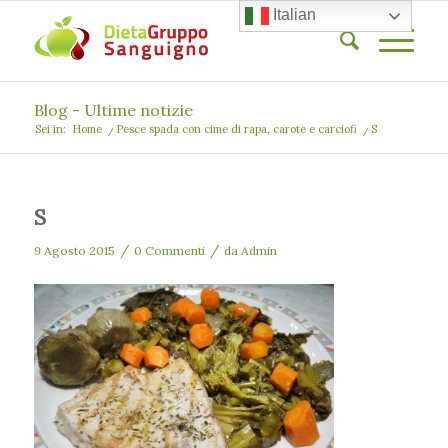
Italian
Blog - Ultime notizie
Sei in:
Home
/
Pesce spada con cime di rapa, carote e carciofi
/
S
S
/
/
9 Agosto 2015
0 Commenti
da
Admin