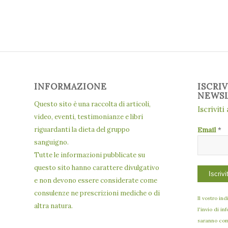
INFORMAZIONE
ISCRI
NEWS
Questo sito è una raccolta di articoli,
Iscriviti
video, eventi, testimonianze e libri
riguardanti la dieta del gruppo
Email
*
sanguigno.
Tutte le informazioni pubblicate su
questo sito hanno carattere divulgativo
e non devono essere considerate come
consulenze ne prescrizioni mediche o di
Il vostro in
altra natura.
l'invio di in
saranno comu