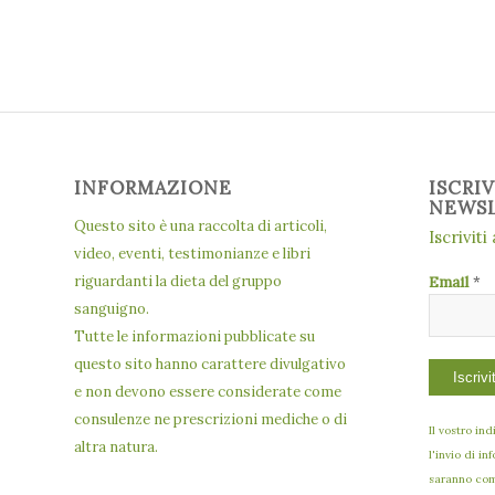
INFORMAZIONE
ISCRI
NEWS
Questo sito è una raccolta di articoli,
Iscriviti
video, eventi, testimonianze e libri
riguardanti la dieta del gruppo
Email
*
sanguigno.
Tutte le informazioni pubblicate su
questo sito hanno carattere divulgativo
e non devono essere considerate come
consulenze ne prescrizioni mediche o di
Il vostro in
altra natura.
l'invio di in
saranno comu