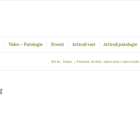
Video – Patologie
Eventi
Articoli vari
Articoli patologie
Sei in:
Home
/
Psoriasi, tiroide, emicrania e microcist
g